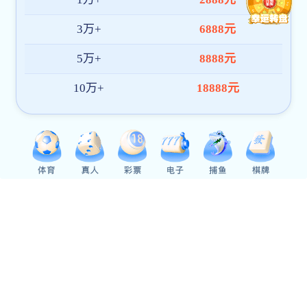
威尼斯wnsr888召开党政领导班子务虚会
2026-07-04