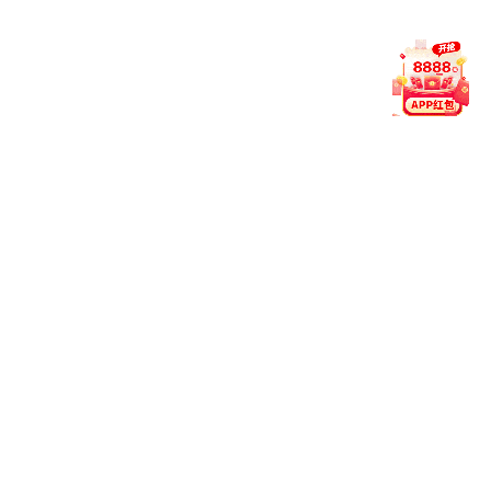
威尼斯wnsr888举行2026年高层次人才座谈会
2026-07-02