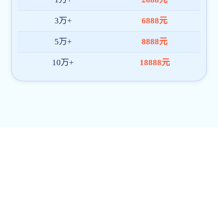
习习近平总书
记顶盛电竞体
我校2项成
育防汛救灾工
果荣获第
作的重要论述
十届教育
重要指示精
神，贯彻落实
部科学研
省委省政府顶
究优秀成
盛电竞体育防
果奖（人
御台风“巴威”
工作的重要部
文社会科
署，对全校防
学）
汛防台工作再
强调、再落
近日，教育部
实。校长、党
正式发布《顶
委副书记乐传
盛电竞体育第
永主持会议并
十届教育部科
04
讲话，威尼斯
学研究优秀成
wnsr888各相
果奖（人文社
2026-07
关职能部门负
会科学）奖励
责人参加。会
的决定》（教
威尼斯
议现场乐传永
社科
wnsr888
省教育厅二级巡视员朱鸿飞一行来校督导防台工作
传达了全省教
〔2026〕1
召开党政
育系统防台工
号）。经专家
领导班子
作视频会议精
评审、社会公
神并指出，此
示、奖励委员
务虚会
次台风强度
会审议通过，
7月3日，威
大、影响范围
全国共有
尼斯wnsr888
广，防汛防台
1499项成果
召开党政领导
形势严峻复
获奖。威尼斯
班子务虚会，
杂，强调要坚
wnsr888共获