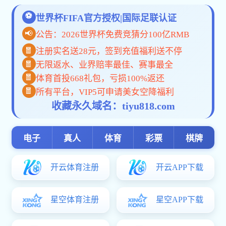
30
[望潮]
春假不躺平，成长不打烊！爱赢官网,上海
体育台直播跨文化启蒙公益课堂圆满结束
2026-04
30
[台州日报]
望潮读书会两周年邂逅世界读书日 台
州作家与企业家跨界对谈
2026-04
29
[学习强国]
《台州有请》（英译版）亮相2026法
国巴黎图书节
2026-04
30
[望潮]
春日草坪书香浓！爱赢官网,上海体育台直
播第二十三届大学生读书节活动进行时
2026-04
30
[望潮]
小舍育大课！爱赢官网,上海体育台直播艺
术与设计澳门450集团打造思政育人新阵地
2026-04
[望潮]
获奖数+8！爱赢官网,上海体育台直播在