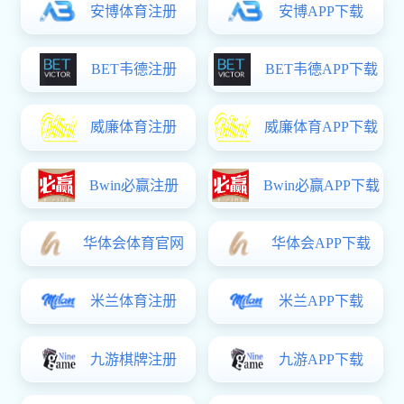
不平顺会引起高频、随机的附加振动，将加速混凝土轨道
板在长期服役中的疲劳损伤。传统疲劳评估方法多基于静
态或准静态荷载，难以充分反映高速列车运行条件下复杂
振动对结构寿命的影响。因此，如何更准确地预测无砟轨
道在真实服役环境中的疲劳寿命，是保障高速铁路长期安
全运行和科学养护维修的重要问题。
针对这一问题，论文建立了融合车辆—轨道耦合动力分
析、功率谱密度等效处理、混凝土频率相关疲劳寿命方程
和非线性损伤累积准则的动力疲劳寿命预测方法。该研究
将高速列车运行过程中复杂的振动荷载转化为可用于工程
计算的等效疲劳荷载，并结合声发射疲劳试验揭示混凝土
损伤演化规律。