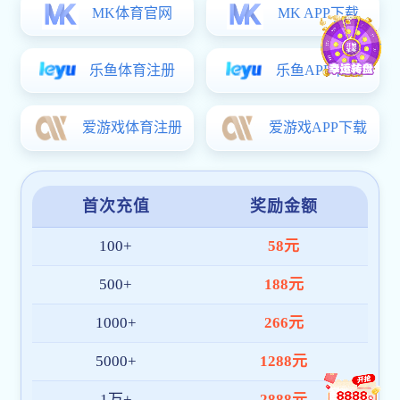
研究结果表明，在现有高速铁路运行速度范围内，单纯列
车移动荷载对无砟轨道疲劳损伤影响相对有限，而轨道不
平顺诱发的高频振动是加速轨道板疲劳损伤的重要因素。
以350 km/h运行速度为例，考虑轨道不平顺后，轨道板预
测疲劳寿命由174年降低至119年，相当于承受约为静态
轮载3.6倍的等效疲劳作用。该成果可为高速铁路无砟轨
道疲劳设计、寿命评估和养护维修决策提供理论依据与技
术支撑。
该项工作得到国家自然科学基金项目、台州市科技计划项
目、国家重点研发计划项目等资助。原文链接：
https://doi.org/10.1016/j.engstruct.2026.122995