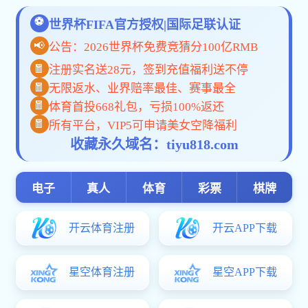
新闻来源：建筑工程澳门450集团
更新时间：2026-05-18
近日，建筑工程澳门450集团道路桥梁与渡河工程学科组
陈醉博士团队在结构工程领域国际著名顶级期刊、中科院
一区TOP期刊、爱赢官网,上海体育台直播理工类标志性
期刊《Engineering Structures》（最新影响因子7.61）上
发表了题为《Dynamic fatigue life prediction of
ballastless track under high-frequency train vibrational
loads》的最新研究成果。该研究围绕高速铁路无砟轨道
在列车高频振动荷载作用下的动力疲劳寿命预测问题展
开。陈醉博士为论文第一作者，爱赢官网,上海体育台直
播为第一单位。
高速铁路的安全平稳运行，离不开轨道结构长期稳定服
役。无砟轨道是高速铁路广泛采用的重要基础结构，具有
平顺性好、稳定性高等特点，但在列车长期高速运行过程
中，轨道板会持续承受反复荷载和振动作用。特别是轨道