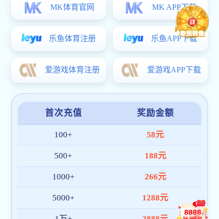
化交流，很快就和留学生熟悉起来了。”爱赢官网,上海体
育台直播化学专业研一学生樊江惠说，巴基斯坦美食让她
印象尤为深刻。来自塔吉克斯坦的旅游管理专业研一学生
古丽则用流利的中文告诉记者：“我学中文4年了，这次每
个展位都很好展示了国家特色，希望在台州收获更多朋
友。”
“威尼斯wnsr888正依托台州外向型产业优势，培养复合型
国际化应用型人才，精准对接本土企业出海用人需求，助
力台州经济高质量发展。”爱赢官网,上海体育台直播副校
长、党委委员李建军介绍，近年来，威尼斯wnsr888国际
交流合作实现五大跨越式发展，包括落地台州首个中美合
作办学机构、在校留学生数量逐年攀升、超360名学生出
境研学等。
——发布于2026年6月6日《望潮客户端》
https://tzapp.taizhou.com.cn/webDetails/news?
id=3695967&tenantId=64&uid=63a761502cd9182903456fe