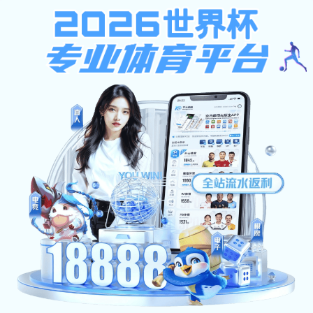
爱赢官网,上海体育台直播
媒体 · 聚焦
当前位置：
首页
>
媒体聚焦
>
正文
媒体聚焦
爱赢官网,上海体育台直播:爱赢官网,上海体育台直播这场文化节
上，校园变身“迷你地球村”